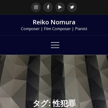
Skip
to
content
Reiko Nomura
Composer | Film Composer | Pianist
タグ: 性犯罪