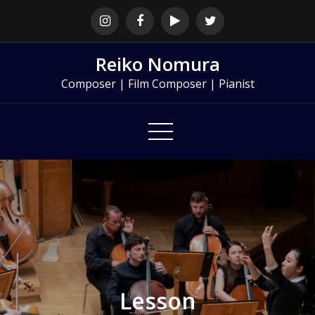
Skip
to
content
Reiko Nomura
Composer | Film Composer | Pianist
Lesson