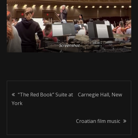
Screenshot
投
“The Red Book” Suite at Carnegie Hall, New
York
稿
Croatian film music
ナ