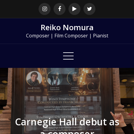
Skip
to
content
Reiko Nomura
Composer | Film Composer | Pianist
Carnegie Hall debut as
a composer