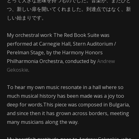
とって大きな意味を持つものでした。音楽が、またひと
つ、新しい扉を開いてくれました。到達点ではなく、新
しい始まりです。
My orchestral work The Red Book Suite was
performed at Carnegie Hall, Stern Auditorium /
Perelman Stage, by the Harmony Honors
Philharmonia Orchestra, conducted by
Andrew
Gekoskie
.
To hear my own music resonate in a hall where so
much musical history has been made was a joy too
deep for words.This piece was composed in Bulgaria,
and since then it has grown across borders, meeting
many musicians along the way.