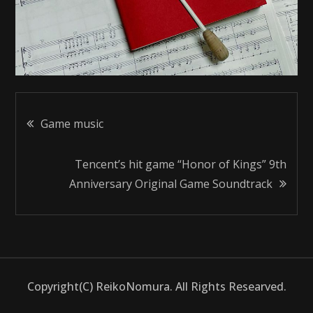
投
Game music
稿
Tencent’s hit game “Honor of Kings” 9th
Anniversary Original Game Soundtrack
ナ
ビ
ゲ
Copyright(C) ReikoNomura. All Rights Researved.
ー