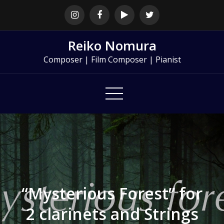
Skip
to
content
Reiko Nomura
Composer | Film Composer | Pianist
“Mysterious Forest” for
2 clarinets and Strings